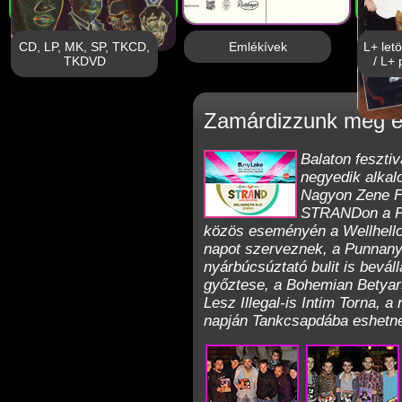
CD, LP, MK, SP, TKCD,
Emlékívek
L+ let
TKDVD
/ L+ 
Zamárdizzunk még eg
Balaton feszti
negyedik alka
Nagyon Zene Fe
STRANDon a Pe
közös eseményén a Wellhell
napot szerveznek, a
Punnany
nyárbúcsúztató bulit is bevál
győztese, a
Bohemian Betyar
Lesz
Illegal-is Intim Torna
, a
napján
Tankcsapdába
eshetn