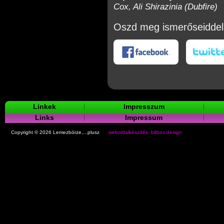
Cox, Ali Shirazinia (Dubfire)
Oszd meg ismerőseiddel
okon
Twitteren
Linkek
Impresszum
Links
Impressum
Copyright © 2026 Lemezbörze,...plusz
weboldalkészítés: bitbox.design