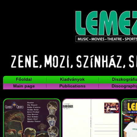
Főoldal
Kiadványok
Diszkográfi
Main page
Publications
Discograph