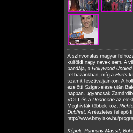
A színvonalas magyar felhoza
külföldi nagy nevek sem. A v
bandája, a
Hollywood Undied
fel hazánkban, míg a
Hurts
k
számít fesztiváljainkon. A ho
ezelőtti Sziget-elése után B
napban, ugyancsak Zamárdib
VOLT és a
Deadcode
az elek
Meghívták többek közt
Richi
Dubfiret
. A részletes fellépő li
http://www.bmylake.hu/progr
Képek: Punnany Massif, Bohe