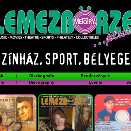
ok
Diszkográfia
Rendezvények
ns
Discography
Events
A