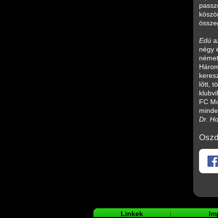
passzo
köszö
összeg
Edú
a
négy é
németo
Hároms
keresz
lőtt, 
klubvi
FC Mo
minden
Dr. H
Oszd
Facebookon
Twitteren
Linkek
Im