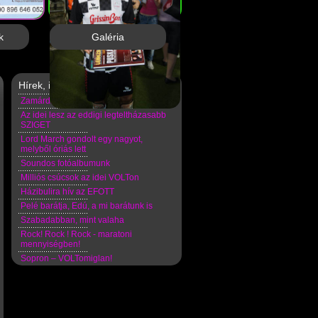
k
Galéria
Hírek, információk
Zamárdizzunk még egy jó nagyot idén!
Az idei lesz az eddigi legteltházasabb
SZIGET
Lord March gondolt egy nagyot,
melyből óriás lett
Soundos fotóalbumunk
Milliós csúcsok az idei VOLTon
Házibulira hív az EFOTT
Pelé barátja, Edú, a mi barátunk is
Szabadabban, mint valaha
Rock! Rock ! Rock - maratoni
mennyiségben!
Sopron – VOLTomiglan!