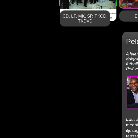
CD, LP, MK, SP, TKCD,
E
TKDVD
Pel
A jele
dolgoz
futba
Pelév
Edú
, 
meghí
ifjúsá
tapssa