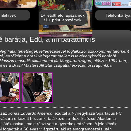
mlékívek
L+ letölthető lapszámok
Telefonkártyá
/ L+ print lapszámok
é barátja, Edú, a mi barátunk is
nleg fiatal tehetségek felfedezésével foglalkozó, szakkommentátorként
ó, edzőként a brazil válogatott mellett is tevékenykedő korábbi
llklasszis második alkalommal jár Magyarországon, először 1994-ben,
el
és a Brazil Masters All Star csapattal érkezett országunkba.
azaz
Jonas Eduardo Américo
, ezúttal a Nyíregyháza Spartacus FC
vására érkezett hozzánk, találkozott a Bozsik József Akadémia
gi játékosaival, majd részt vett a gyerekek edzésén. A jelenlévők
l fogadták a 66 éves világsztárt, aki az autogramosztás után