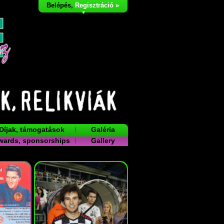
Belépés
,
Regisztráció »
Díjak, támogatások
Galéria
wards, sponsorships
Gallery