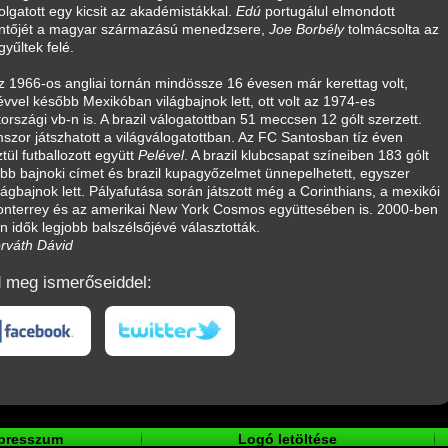
lgatott egy kicsit az akadémistákkal.
Edú
portugálul elmondott
ntőjét a magyar származású menedzsere,
Joe Borbély
tolmácsolta az
yűltek felé.
z 1966-os angliai tornán mindössze 16 évesen már kerettag volt,
vvel később Mexikóban világbajnok lett, ott volt az 1974-es
rszági vb-n is. A brazil válogatottban 51 meccsen 12 gólt szerzett.
zor játszhatott a világválogatottban. Az FC Santosban tíz éven
tül futballozott együtt
Pelével
. A brazil klubcsapat színeiben 183 gólt
több bajnoki címet és brazil kupagyőzelmet ünnepelhetett, egyszer
lágbajnok lett. Pályafutása során játszott még a Corinthians, a mexikói
nterrey és az amerikai New York Cosmos együttesében is. 2000-ben
 idők legjobb balszélsőjévé választották.
orváth Dávid
 meg ismerőseiddel:
presszum
Logó letöltése