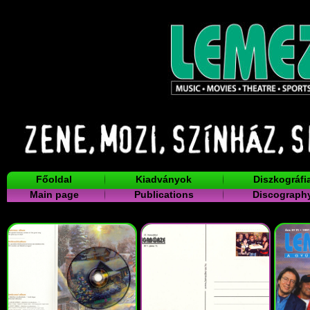
Főoldal
Kiadványok
Diszkográfi
Main page
Publications
Discograph