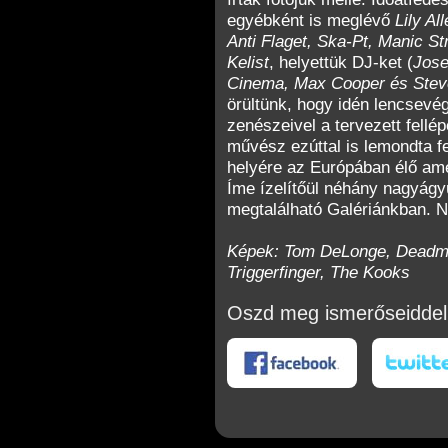
egyébként is meglévő
Lily Al
Anti Flaget, Ska-Pt, Manic S
Kelist
, helyettük DJ-ket (
Jose
Cinema, Max Cooper és Stev
örültünk, hogy idén lencsevé
zenészeivel a tervezett fellép
művész ezúttal is lemondta f
helyére az Európában élő am
Íme ízelítőül néhány nagyágyú
megtalálható Galériánkban. Na
Képek: Tom DeLonge, Deadma
Triggerfinger, The Kooks
Oszd meg ismerőseiddel
okon
Twitteren