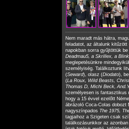
Nem maradt más hátra, magun
feladatot, az általunk kitűzöt
napokban sorra gyűjtöttük be 
Deadmau5, a Skrillex, a Blin
meglepetésünkre mindegyikük 
személyiség. Találkoztunk lit
(
Seward
), olasz (
Diodato
), be
(
La Roux, Wild Beasts, Christ
Thomas D, Michi Beck, And.Yp
személyesen is fantasztikus 
hogy a 15 évvel ezelőtt Néme
ábrázoló Coca-Colas dobozt 
nagyszínpados
The 1975, Th
tagjaihoz a Szigeten csak szí
találkozásunkkor az azonban 
írtak fotójuk mellé. Időátfed