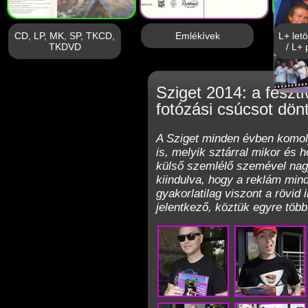
CD, LP, MK, SP, TKCD,
Emlékívek
L+ let
TKDVD
/ L+ 
Sziget 2014: a feszti
fotózási csúcsot dönt
A Sziget minden évben komoly
is, melyik sztárral mikor és h
külső szemlélő szemével nag
kiindulva, hogy a reklám mind
gyakorlatilag viszont a rövid 
jelentkező, köztük egyre több