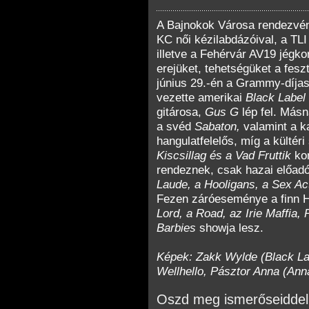
A Bajnokok Városa rendezvén
KC női kézilabdázóival, a TLI
illetve a Fehérvár AV19 jégk
erejüket, tehetségüket a fesz
június 29.-én a Grammy-díjas
vezette amerikai
Black Label
gitárosa,
Gus G
lép fel. Más
a svéd
Sabaton,
valamint a 
hangulatfelelős, míg a kültér
Kiscsillag és a Vad Fruttik
kon
rendeznek, csak hazai előad
Laude, a Hooligans, a Sex Ac
Fezen záróeseménye a finn H
Lord, a Road, az Irie Maffia, 
Barbies
showja lesz.
Képek: Zakk Wylde (Black La
Wellhello, Pásztor Anna (Ann
Oszd meg ismerőseiddel