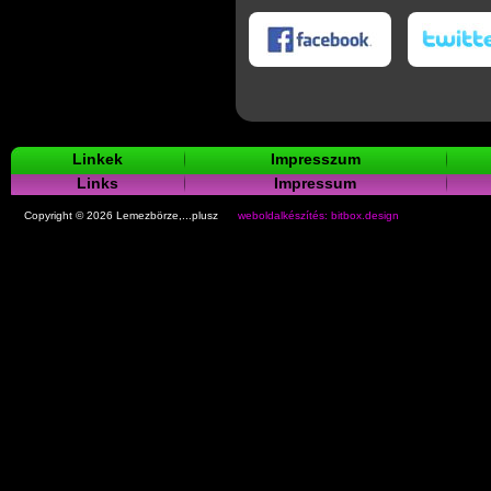
okon
Twitteren
Linkek
Impresszum
Links
Impressum
Copyright © 2026 Lemezbörze,...plusz
weboldalkészítés: bitbox.design