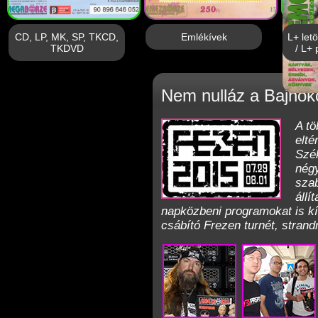
CD, LP, MK, SP, TKCD,
Emlékívek
L+ let
TKDVD
/ L+ 
Nem nulláz a Bajnok
A tö
elté
Szék
négy
szab
állí
napközbeni programokat is kín
csábító Frezen turnét, strand