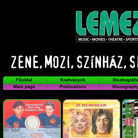
Főoldal
Kiadványok
Diszkográfi
Main page
Publications
Discograph