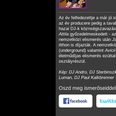
Az év felfedezettje a már jó i
az év producere pedig a tava
hazai DJ-k köznségszavazá
Attila
győzedelmeskedett - az
nemzetközi elismerés után
J
itthon is díjazták. A nemzetk
(underground) valamint
Avici
életműdíjas elismerés ezútta
osztályrészül.
Kép: DJ Andro, DJ Sterbinszk
Luman, DJ Paul Kalkbrenner
Oszd meg ismerőseiddel
okon
Twitteren