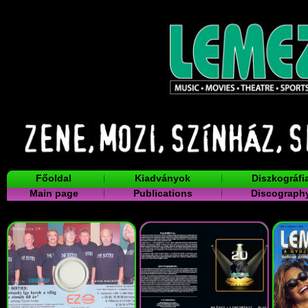
Főoldal
Kiadványok
Diszkográfi
Main page
Publications
Discograph