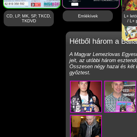
CD, LP, MK, SP, TKCD,
Emlékívek
L+ let
TKDVD
/ L+ 
Hétből három a Balla
A Magyar Lemezlovas Egyesül
jeit, az utóbbi három esztend
Összesen négy hazai és két kü
győztest.