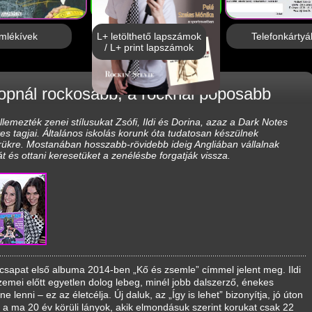
mlékívek
L+ letölthető lapszámok
Telefonkártyá
/ L+ print lapszámok
opnál rockosabb, a rocknál poposabb
ellemezték zenei stílusukat
Zsófi, Ildi és Dorina
, azaz a
Dark Notes
es tagjai. Általános iskolás korunk óta tudatosan készülnek
erükre. Mostanában hosszabb-rövidebb ideig Angliában vállalnak
 és ottani keresetüket a zenélésbe forgatják vissza.
ycsapat első albuma 2014-ben „Kő és zsemle” címmel jelent meg. Ildi
szemei előtt egyetlen dolog lebeg, minél jobb dalszerző, énekes
ne lenni – ez az életcélja. Új daluk, az „Így is lehet” bizonyítja, jó úton
 a ma 20 év körüli lányok, akik elmondásuk szerint korukat csak 22