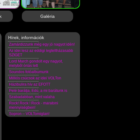
k
Galéria
Hírek, információk
Zamárdizzunk még egy jó nagyot idén!
Az idei lesz az eddigi legteltházasabb
SZIGET
Lord March gondolt egy nagyot,
melyből óriás lett
Soundos fotóalbumunk
Milliós csúcsok az idei VOLTon
Házibulira hív az EFOTT
Pelé barátja, Edú, a mi barátunk is
Szabadabban, mint valaha
Rock! Rock ! Rock - maratoni
mennyiségben!
Sopron – VOLTomiglan!