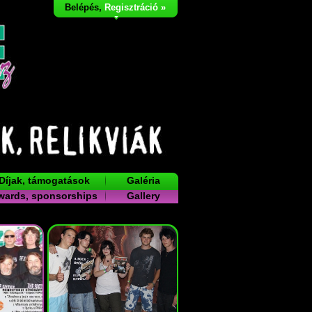
Belépés
,
Regisztráció »
Díjak, támogatások
Galéria
wards, sponsorships
Gallery