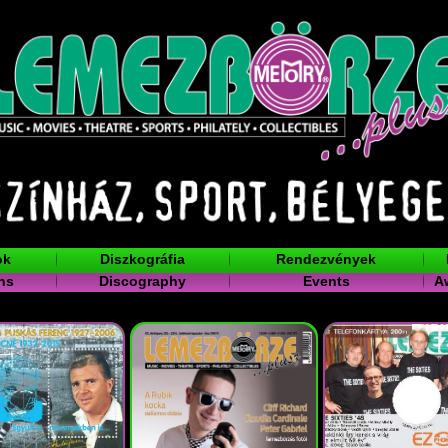
ok
Diszkográfia
Rendezvények
ns
Discography
Events
A