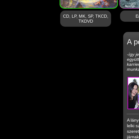
CD, LP, MK, SP, TKCD,
E
TKDVD
A p
-így j
együtt
karri
munkát
A lán
lelki 
szeret
járnak