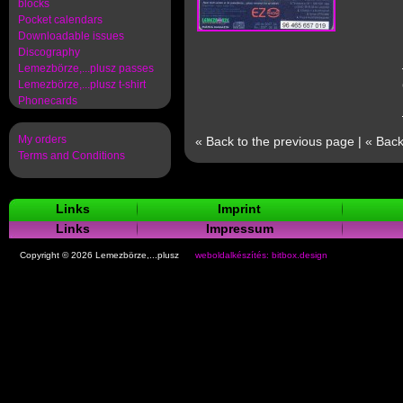
blocks
Pocket calendars
Downloadable issues
Discography
Lemezbörze,...plusz passes
Lemezbörze,...plusz t-shirt
Phonecards
My orders
« Back to the previous page
|
« Back
Terms and Conditions
Links
Imprint
Links
Impressum
Copyright © 2026 Lemezbörze,...plusz
weboldalkészítés: bitbox.design