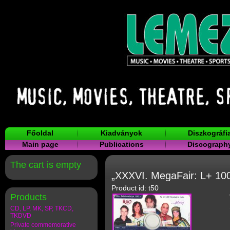
Főoldal
Kiadványok
Diszkográfi
Main page
Publications
Discograph
The cart is empty
„XXXVI. MegaFair: L+ 10
Product id: t50
Products
CD, LP, MK, SP, TKCD,
TKDVD
Private commemorative