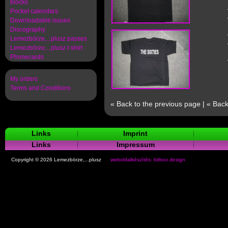
blocks
Pocket calendars
Downloadable issues
Discography
Lemezbörze,...plusz passes
Lemezbörze,...plusz t-shirt
Phonecards
My orders
Terms and Conditions
« Back to the previous page
|
« Back
Links
Imprint
Links
Impressum
Copyright © 2026 Lemezbörze,...plusz
weboldalkészítés: bitbox.design