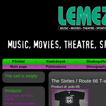
Főoldal
Kiadványok
Diszkográfi
Main page
Publications
Discograph
The cart is empty
The Sixties / Route 66 T-s
Product id: polo-05
Products
CD, LP, MK, SP, TKCD,
TKDVD
Private commemorative