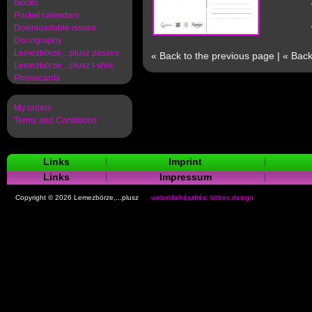
blocks
Pocket calendars
Downloadable issues
Discography
Lemezbörze,...plusz passes
« Back to the previous page
|
« Back
Lemezbörze,...plusz t-shirt
Phonecards
My orders
Terms and Conditions
Links
Imprint
Links
Impressum
Copyright © 2026 Lemezbörze,...plusz
weboldalkészítés: bitbox.design