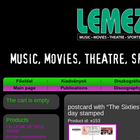
Főoldal
Kiadványok
Diszkográfi
Main page
Publications
Discograph
The cart is empty
postcard with “The Sixties
day stamped
Products
Product id: e153
CD, LP, MK, SP, TKCD,
TKDVD
Private commemorative