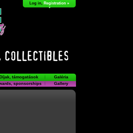
Log in
,
Registration »
Díjak, támogatások
Galéria
wards, sponsorships
Gallery