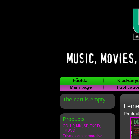
Főoldal
Kiadvány
Main page
Publicatio
The cart is empty
Lemez
Product
Products
CD, LP, MK, SP, TKCD,
TKDVD
Private commemorative