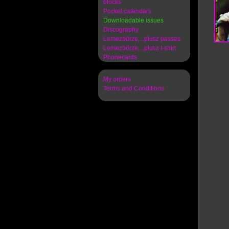
blocks
Pocket calendars
Downloadable issues
Discography
Lemezbörze,...plusz passes
Lemezbörze,...plusz t-shirt
Phonecards
My orders
Terms and Conditions