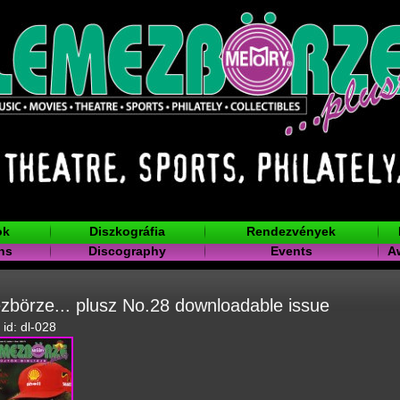
ok
Diszkográfia
Rendezvények
ns
Discography
Events
A
börze... plusz No.28 downloadable issue
 id: dl-028