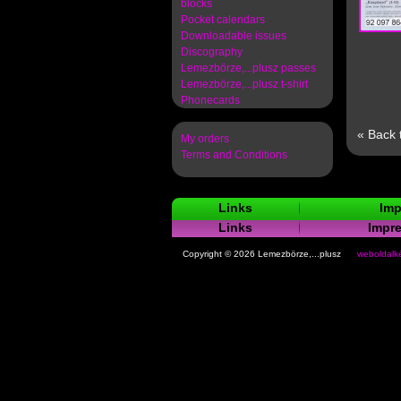
blocks
Pocket calendars
Downloadable issues
Discography
Lemezbörze,...plusz passes
Lemezbörze,...plusz t-shirt
Phonecards
« Back 
My orders
Terms and Conditions
Links
Imp
Links
Impr
Copyright © 2026 Lemezbörze,...plusz
weboldalké