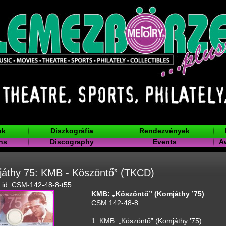
ok
Diszkográfia
Rendezvények
ns
Discography
Events
A
játhy 75: KMB - Köszöntő” (TKCD)
 id: CSM-142-48-8-t55
KMB: „Köszöntő” (Komjáthy ’75)
CSM 142-48-8
1. KMB: „Köszöntő” (Komjáthy ’75)