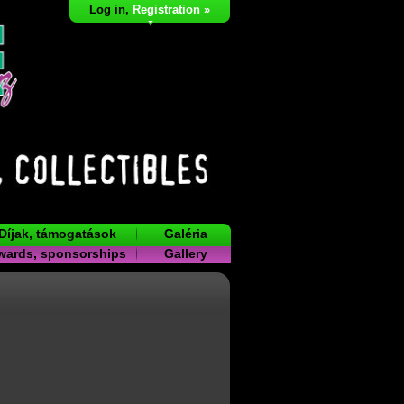
Log in
,
Registration »
Díjak, támogatások
Galéria
wards, sponsorships
Gallery