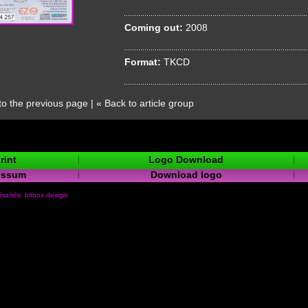
Coming out:
2008
Format:
TKCD
to the previous page
|
« Back to article group
rint
Logo Download
essum
Download logo
szítés: bitbox.design