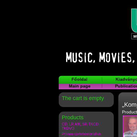
Főoldal
Kiadvány
Main page
Publicatio
The cart is empty
„Kom
Product
Products
CD, LP, MK, SP, TKCD,
TKDVD
Private commemorative