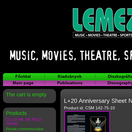
Főoldal
Kiadványok
Diszkográfi
Main page
Publications
Discograph
The cart is empty
L+20 Anniversary Sheet N
Product id: CSM 142-75-10
Products
CD, LP, MK, SP, TKCD,
TKDVD
Private commemorative