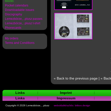
blocks
Pocket calendars
Downloadable issues
Discography
Lemezbörze,...plusz passes
Lemezbörze,...plusz t-shirt
Phonecards
My orders
Terms and Conditions
« Back to the previous page
|
« Back
Links
Imprint
Links
Impressum
Copyright © 2026 Lemezbörze,...plusz
weboldalkészítés: bitbox.design