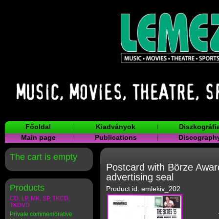
Főoldal
Kiadványok
Diszkográfi
Main page
Publications
Discograph
The cart is empty
Postcard with Börze Awar
advertising seal
Products
Product id: emlekiv_202
CD, LP, MK, SP, TKCD,
TKDVD
Private commemorative