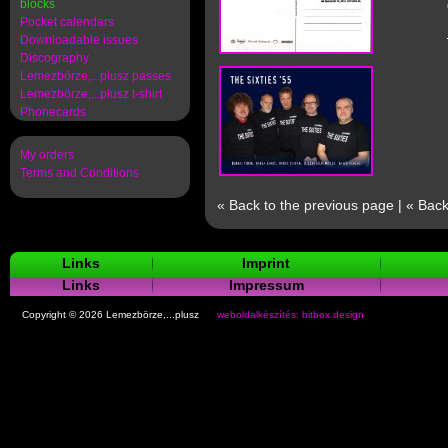
blocks
Pocket calendars
Downloadable issues
Discography
Lemezbörze,...plusz passes
Lemezbörze,...plusz t-shirt
Phonecards
My orders
Terms and Conditions
« Back to the previous page
|
« Back
Links
Imprint
Links
Impressum
Copyright © 2026 Lemezbörze,...plusz
weboldalkészítés: bitbox.design