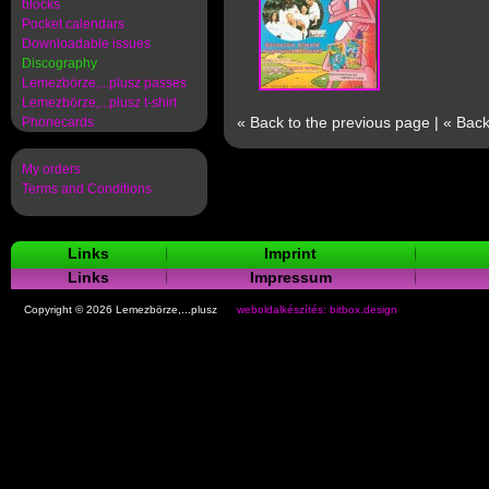
blocks
Pocket calendars
Downloadable issues
Discography
Lemezbörze,...plusz passes
Lemezbörze,...plusz t-shirt
« Back to the previous page
|
« Back
Phonecards
My orders
Terms and Conditions
Links
Imprint
Links
Impressum
Copyright © 2026 Lemezbörze,...plusz
weboldalkészítés: bitbox.design