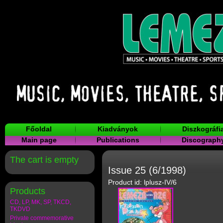
Főoldal
Kiadványok
Diszkográfi
Main page
Publications
Discograph
The cart is empty
Issue 25 (6/1998)
Product id: lplusz-IV/6
Products
CD, LP, MK, SP, TKCD,
TKDVD
Private commemorative