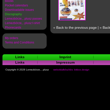
blocks
Pocket calendars
Downloadable issues
Discography
Lemezbörze,...plusz passes
Lemezbörze,...plusz t-shirt
« Back to the previous page
|
« Back
Phonecards
My orders
Terms and Conditions
Links
Imprint
Links
Impressum
Copyright © 2026 Lemezbörze,...plusz
weboldalkészítés: bitbox.design