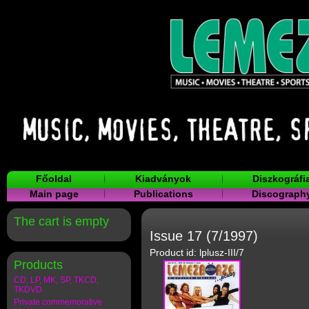
Főoldal
Kiadványok
Diszkográfi
Main page
Publications
Discograph
The cart is empty
Issue 17 (7/1997)
Product id: lplusz-III/7
Products
CD, LP, MK, SP, TKCD,
TKDVD
Private commemorative