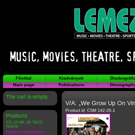
Főoldal
Kiadványok
Diszkográfi
Main page
Publications
Discograph
The cart is empty
V/A: „We Grow Up On Vin
Product id: CSM 142-25-1
Products
CD, LP, MK, SP, TKCD,
TKDVD
Private commemorative