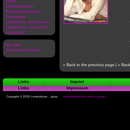
blocks
Pocket calendars
Downloadable issues
Discography
Lemezbörze,...plusz passes
Lemezbörze,...plusz t-shirt
Phonecards
My orders
Terms and Conditions
« Back to the previous page
|
« Back
Links
Imprint
Links
Impressum
Copyright © 2026 Lemezbörze,...plusz
weboldalkészítés: bitbox.design