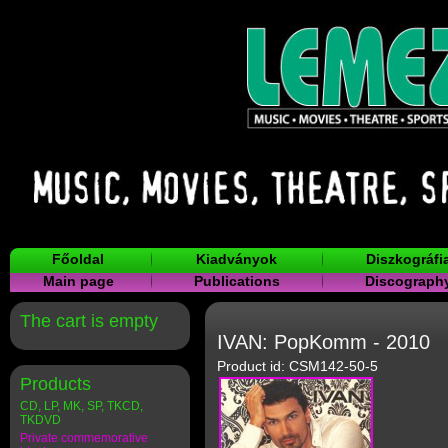
Főoldal
Kiadványok
Diszkográfi
Main page
Publications
Discograph
The cart is empty
IVAN: PopKomm - 2010
Product id: CSM142-50-5
Products
CD, LP, MK, SP, TKCD,
TKDVD
Private commemorative