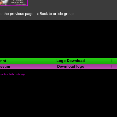
to the previous page
|
« Back to article group
rint
Logo Download
essum
Download logo
szítés: bitbox.design