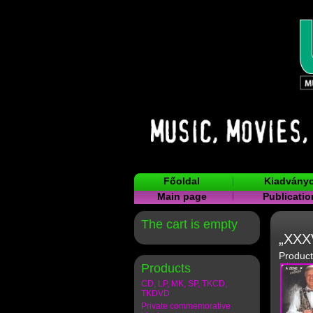
Főoldal
Kiadvány
Main page
Publicatio
The cart is empty
„XXXV
Product
Products
CD, LP, MK, SP, TKCD,
TKDVD
Private commemorative