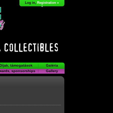
Log in
,
Registration »
Díjak, támogatások
Galéria
wards, sponsorships
Gallery