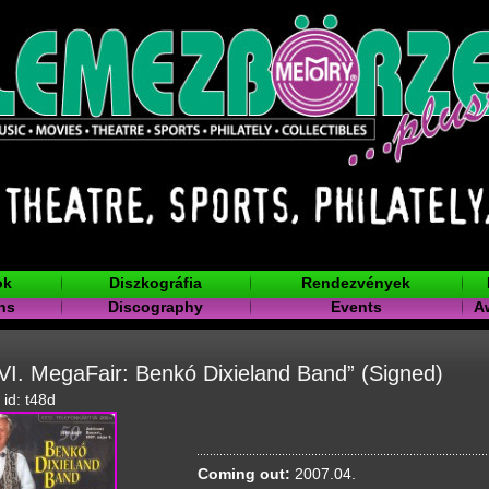
ok
Diszkográfia
Rendezvények
ns
Discography
Events
A
I. MegaFair: Benkó Dixieland Band” (Signed)
 id: t48d
Coming out:
2007.04.