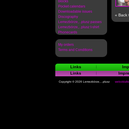
blocks
Pocket calendars
Downloadable issues
« Back 
Discography
Lemezbörze,...plusz passes
Lemezbörze,...plusz t-shirt
Phonecards
My orders
Terms and Conditions
Links
Imp
Links
Impr
Copyright © 2026 Lemezbörze,...plusz
weboldalké