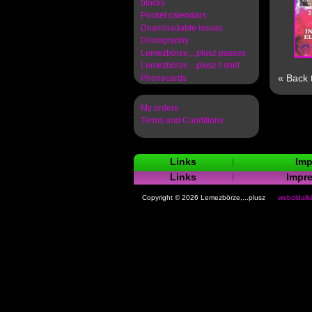
blocks
Pocket calendars
Downloadable issues
Discography
Lemezbörze,...plusz passes
Lemezbörze,...plusz t-shirt
« Back 
Phonecards
My orders
Terms and Conditions
Links
Imp
Links
Impr
Copyright © 2026 Lemezbörze,...plusz
weboldalké