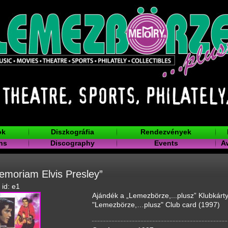
ok
Diszkográfia
Rendezvények
ns
Discography
Events
A
emoriam Elvis Presley”
 id: e1
Ajándék a „Lemezbörze,...plusz” Klubkártya
"Lemezbörze,…plusz" Club card (1997)