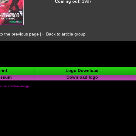
Coming out:
1997
to the previous page
|
« Back to article group
rint
Logo Download
essum
Download logo
szítés: bitbox.design