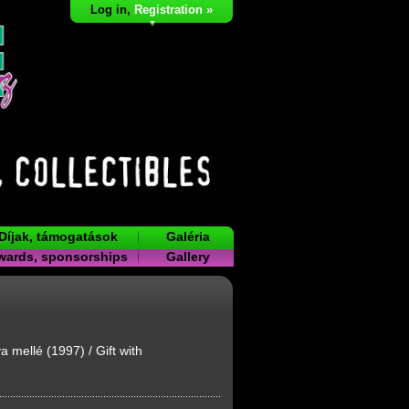
Log in
,
Registration »
Díjak, támogatások
Galéria
wards, sponsorships
Gallery
 mellé (1997) / Gift with