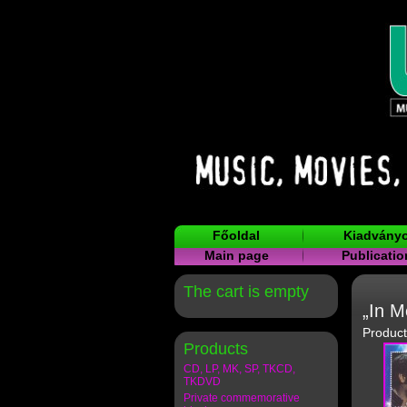
Főoldal
Kiadvány
Main page
Publicatio
The cart is empty
„In M
Product
Products
CD, LP, MK, SP, TKCD,
TKDVD
Private commemorative