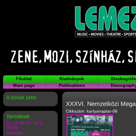
Főoldal
Kiadványok
Diszkográfi
Main page
Publications
Discograph
A kosár üres
XXXVI. Nemzetközi Mega
Cikkszám: kartyanaptar-06
Termékek
CD, LP, MK, SP, TKCD,
TKDVD
Emlékívek