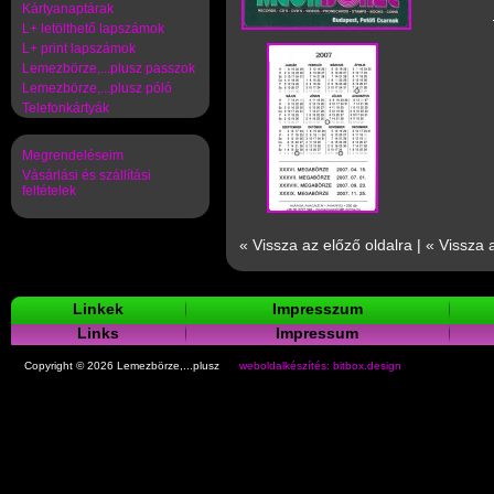
Kártyanaptárak
L+ letölthető lapszámok
L+ print lapszámok
Lemezbörze,...plusz passzok
Lemezbörze,...plusz póló
Telefonkártyák
Megrendeléseim
Vásárlási és szállítási
feltételek
« Vissza az előző oldalra
|
« Vissza 
Linkek
Impresszum
Links
Impressum
Copyright © 2026 Lemezbörze,...plusz
weboldalkészítés: bitbox.design