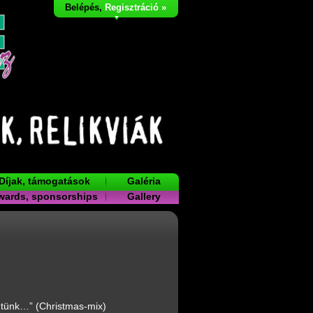
Belépés
,
Regisztráció »
Díjak, támogatások
Galéria
wards, sponsorships
Gallery
tünk…” (Christmas-mix)