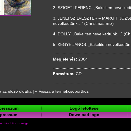
2. SZIGETI FERENC: „Bakeliten nevelked
3. JENEI SZILVESZTER – MARGIT JÓZSE
nevelkedtünk…” (Christmas-mix)
4. DOLLY: „Bakeliten nevelkedtünk…” (Ch
5. KEGYE JÁNOS: „Bakeliten nevelkedtün
Megjelenés:
2004
Formátum:
CD
a az előző oldalra
|
« Vissza a termékcsoporthoz
presszum
Logó letöltése
mpressum
Download logo
szítés: bitbox.design