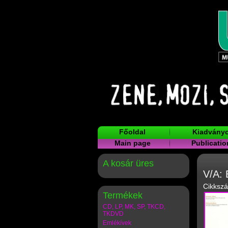
Főoldal
Kiadvány
Main page
Publicatio
A kosár üres
V/A: 
Cikksz
Termékek
CD, LP, MK, SP, TKCD,
TKDVD
Emlékívek