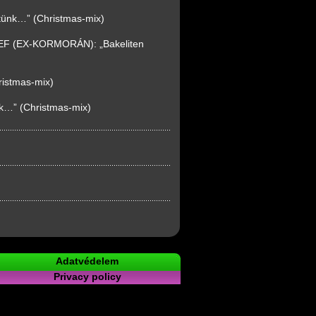
tünk…” (Christmas-mix)
F (EX-KORMORÁN): „Bakeliten
ristmas-mix)
k…” (Christmas-mix)
Adatvédelem
Privacy policy