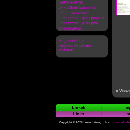
Kártyanaptárak
L+ letölthető lapszámok
L+ print lapszámok
Lemezbörze,...plusz passzok
Lemezbörze,...plusz póló
Telefonkártyák
Megrendeléseim
Vásárlási és szállítási
feltételek
« Vissz
Linkek
Im
Links
I
Copyright © 2026 Lemezbörze,...plusz
weboldalké