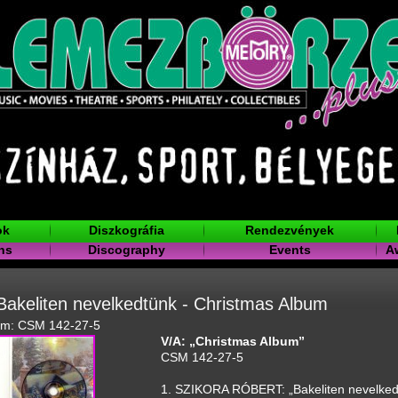
ok
Diszkográfia
Rendezvények
ns
Discography
Events
A
Bakeliten nevelkedtünk - Christmas Album
ám: CSM 142-27-5
V/A: „Christmas Album”
CSM 142-27-5
1. SZIKORA RÓBERT: „Bakeliten nevelked