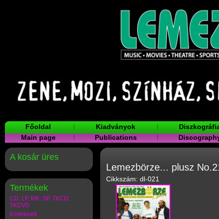
Főoldal
Kiadványok
Diszkográfi
Main page
Publications
Discograph
A kosár üres
Lemezbörze... plusz No.21
Cikkszám: dl-021
Termékek
CD, LP, MK, SP, TKCD,
TKDVD
Emlékívek