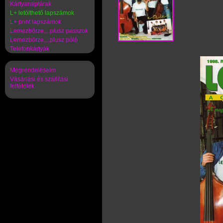
Kártyanaptárak
L+ letölthető lapszámok
L+ print lapszámok
Lemezbörze,...plusz passzok
Lemezbörze,...plusz póló
Telefonkártyák
Megrendeléseim
Vásárlási és szállítási
feltételek