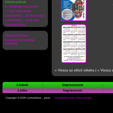
Kártyanaptárak
L+ letölthető lapszámok
L+ print lapszámok
Lemezbörze,...plusz passzok
Lemezbörze,...plusz póló
Telefonkártyák
Megrendeléseim
Vásárlási és szállítási
feltételek
« Vissza az előző oldalra
|
« Vissza 
Linkek
Impresszum
Links
Impressum
Copyright © 2026 Lemezbörze,...plusz
weboldalkészítés: bitbox.design