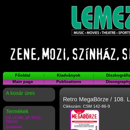
Főoldal
Kiadványok
Diszkográfi
Main page
Publications
Discograph
A kosár üres
Retro MegaBörze / 108. 
Cikkszám: CSM 142-86-9
Termékek
CD, LP, MK, SP, TKCD,
TKDVD
Emlékívek