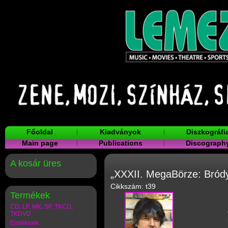
Főoldal
Kiadványok
Diszkográfi
Main page
Publications
Discograph
A kosár üres
„XXXII. MegaBörze: Bród
Cikkszám: t39
Termékek
CD, LP, MK, SP, TKCD,
TKDVD
Emlékívek