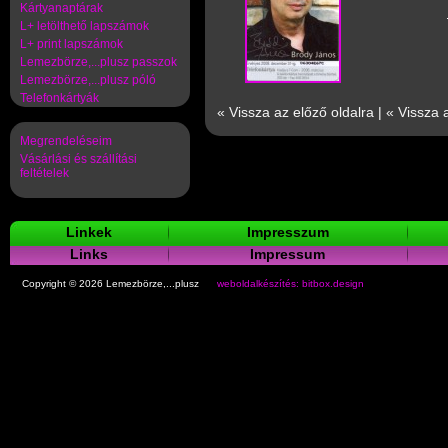
Kártyanaptárak
L+ letölthető lapszámok
L+ print lapszámok
Lemezbörze,...plusz passzok
Lemezbörze,...plusz póló
Telefonkártyák
« Vissza az előző oldalra
|
« Vissza 
Megrendeléseim
Vásárlási és szállítási
feltételek
Linkek
Impresszum
Links
Impressum
Copyright © 2026 Lemezbörze,...plusz
weboldalkészítés: bitbox.design