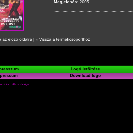
Megjelenés:
2005
a az előző oldalra
|
« Vissza a termékcsoporthoz
presszum
Logó letöltése
mpressum
Download logo
szítés: bitbox.design