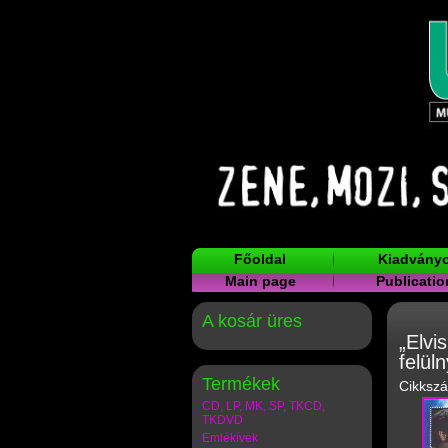
Főoldal
Kiadvány
Main page
Publicatio
A kosár üres
„Elvi
felül
Termékek
Cikksz
CD, LP, MK, SP, TKCD,
TKDVD
Emlékívek