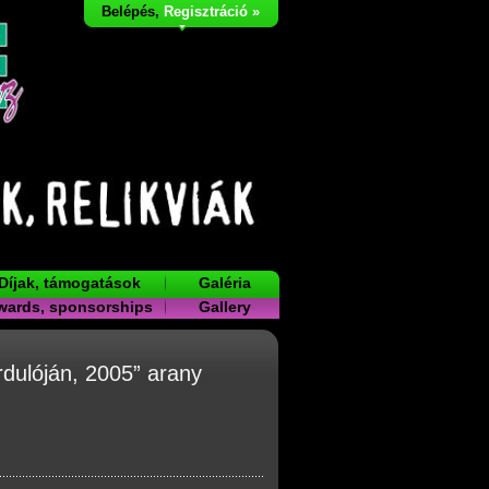
Belépés
,
Regisztráció »
Díjak, támogatások
Galéria
wards, sponsorships
Gallery
rdulóján, 2005” arany