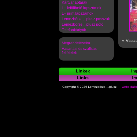
Kártyanaptárak
L+ letölthető lapszámok
L+ print lapszámok
Lemezbörze,...plusz passzok
Lemezbörze,...plusz póló
Telefonkártyák
« Vissz
Megrendeléseim
Vásárlási és szállítási
feltételek
Linkek
Im
Links
I
Copyright © 2026 Lemezbörze,...plusz
weboldalké