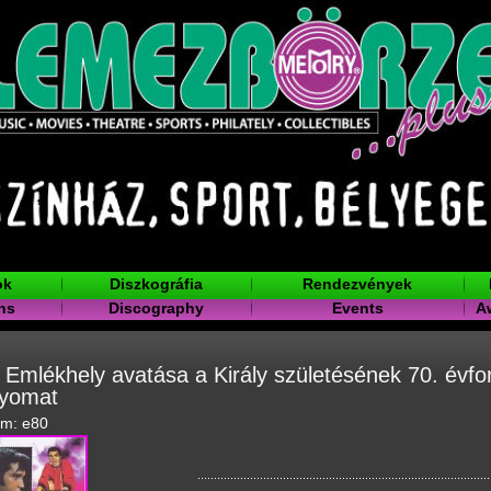
ok
Diszkográfia
Rendezvények
ns
Discography
Events
A
s Emlékhely avatása a Király születésének 70. évfo
nyomat
ám: e80