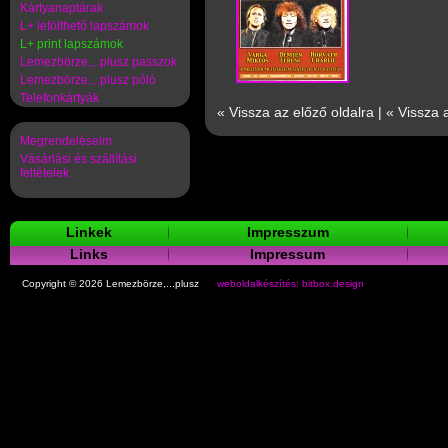
Kártyanaptárak
L+ letölthető lapszámok
L+ print lapszámok
Lemezbörze,...plusz passzok
Lemezbörze,...plusz póló
Telefonkártyák
« Vissza az előző oldalra
|
« Vissza 
Megrendeléseim
Vásárlási és szállítási
feltételek
Linkek
Impresszum
Links
Impressum
Copyright © 2026 Lemezbörze,...plusz
weboldalkészítés: bitbox.design