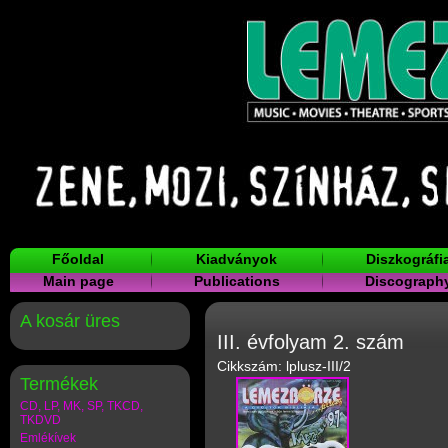
Főoldal
Kiadványok
Diszkográfi
Main page
Publications
Discograph
A kosár üres
III. évfolyam 2. szám
Cikkszám: lplusz-III/2
Termékek
CD, LP, MK, SP, TKCD,
TKDVD
Emlékívek