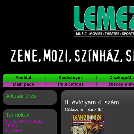
Főoldal
Kiadványok
Diszkográfi
Main page
Publications
Discograph
A kosár üres
II. évfolyam 4. szám
Cikkszám: lplusz-II/4
Termékek
CD, LP, MK, SP, TKCD,
TKDVD
Emlékívek