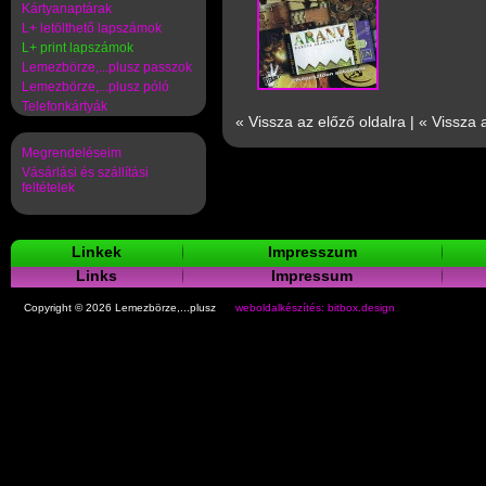
Kártyanaptárak
L+ letölthető lapszámok
L+ print lapszámok
Lemezbörze,...plusz passzok
Lemezbörze,...plusz póló
Telefonkártyák
« Vissza az előző oldalra
|
« Vissza 
Megrendeléseim
Vásárlási és szállítási
feltételek
Linkek
Impresszum
Links
Impressum
Copyright © 2026 Lemezbörze,...plusz
weboldalkészítés: bitbox.design