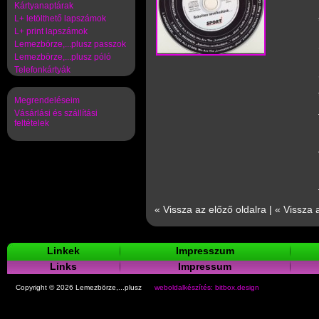
Kártyanaptárak
L+ letölthető lapszámok
L+ print lapszámok
Lemezbörze,...plusz passzok
Lemezbörze,...plusz póló
Telefonkártyák
Megrendeléseim
Vásárlási és szállítási
feltételek
« Vissza az előző oldalra
|
« Vissza 
Linkek
Impresszum
Links
Impressum
Copyright © 2026 Lemezbörze,...plusz
weboldalkészítés: bitbox.design