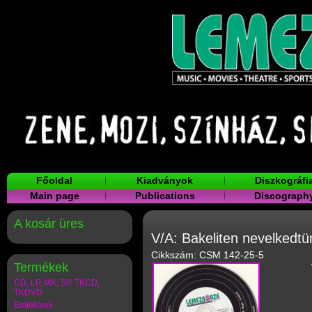
Főoldal
Kiadványok
Diszkográfi
Main page
Publications
Discograph
A kosár üres
V/A: Bakeliten nevelked
Cikkszám: CSM 142-25-5
Termékek
CD, LP, MK, SP, TKCD,
TKDVD
Emlékívek