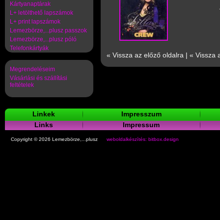
Kártyanaptárak
L+ letölthető lapszámok
L+ print lapszámok
Lemezbörze,...plusz passzok
Lemezbörze,...plusz póló
Telefonkártyák
« Vissza az előző oldalra
|
« Vissza 
Megrendeléseim
Vásárlási és szállítási
feltételek
Linkek
Impresszum
Links
Impressum
Copyright © 2026 Lemezbörze,...plusz
weboldalkészítés: bitbox.design