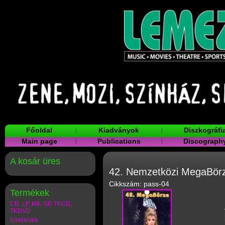
Főoldal
Kiadványok
Diszkográfi
Main page
Publications
Discograph
A kosár üres
42. Nemzetközi MegaBörze
Cikkszám: pass-04
Termékek
CD, LP, MK, SP, TKCD,
TKDVD
Emlékívek