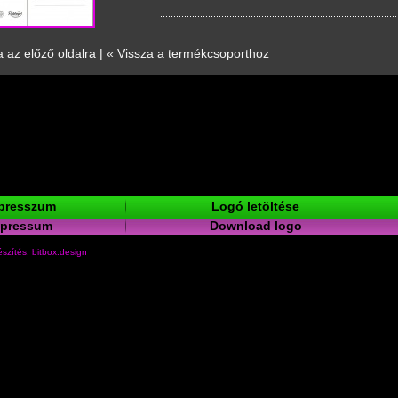
a az előző oldalra
|
« Vissza a termékcsoporthoz
presszum
Logó letöltése
mpressum
Download logo
szítés: bitbox.design