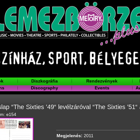
ok
Diszkográfia
Rendezvények
ns
Discography
Events
A
lap “The Sixties ′49“ levélzáróval “The Sixties ′51
ám: e154
Megjelenés:
2011