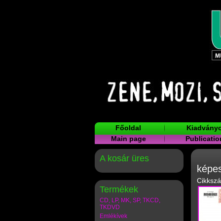
Főoldal
Kiadvány
Main page
Publicatio
A kosár üres
képes
Cikksz
Termékek
CD, LP, MK, SP, TKCD,
TKDVD
Emlékívek