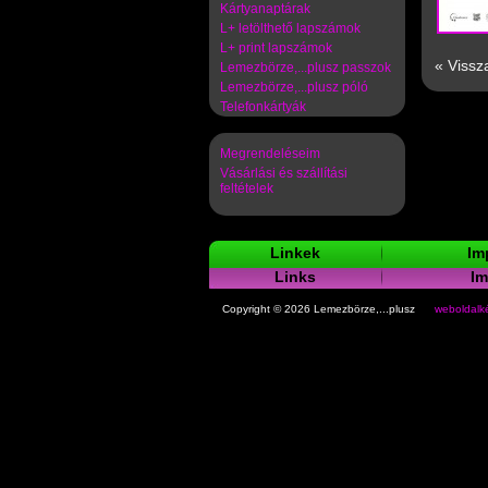
Kártyanaptárak
L+ letölthető lapszámok
L+ print lapszámok
« Vissz
Lemezbörze,...plusz passzok
Lemezbörze,...plusz póló
Telefonkártyák
Megrendeléseim
Vásárlási és szállítási
feltételek
Linkek
Im
Links
I
Copyright © 2026 Lemezbörze,...plusz
weboldalké