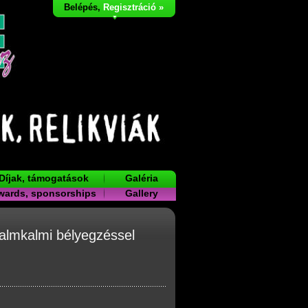
Belépés
,
Regisztráció »
Díjak, támogatások
Galéria
wards, sponsorships
Gallery
“ almkalmi bélyegzéssel