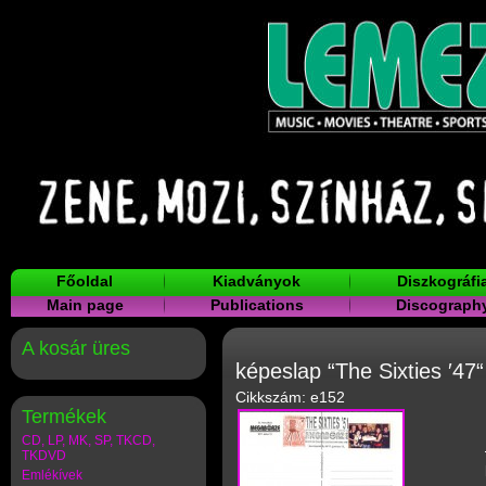
Főoldal
Kiadványok
Diszkográfi
Main page
Publications
Discograph
A kosár üres
képeslap “The Sixties ′47“
Cikkszám: e152
Termékek
CD, LP, MK, SP, TKCD,
TKDVD
Emlékívek