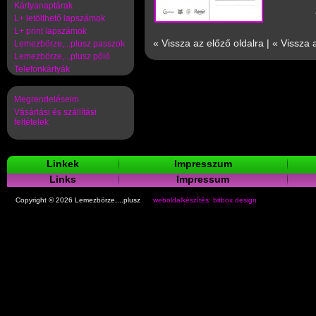
Kártyanaptárak
L+ letölthető lapszámok
L+ print lapszámok
« Vissza az előző oldalra
|
« Vissza 
Lemezbörze,...plusz passzok
Lemezbörze,...plusz póló
Telefonkártyák
Megrendeléseim
Vásárlási és szállítási
feltételek
Linkek
Impresszum
Links
Impressum
Copyright © 2026 Lemezbörze,...plusz
weboldalkészítés: bitbox.design