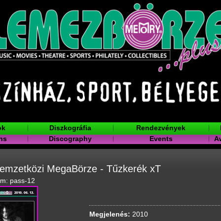
ok
Diszkográfia
Rendezvények
ns
Discography
Events
A
Nemzetközi MegaBörze - Tűzkerék xT
ám: pass-12
Megjelenés:
2010