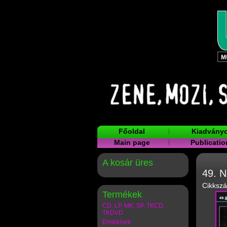
Főoldal
Kiadvány
Main page
Publicatio
A kosár üres
49. 
Cikksz
Termékek
CD, LP, MK, SP, TKCD,
TKDVD
Emlékívek