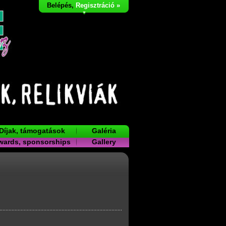
Belépés
,
Regisztráció »
Díjak, támogatások
Galéria
wards, sponsorships
Gallery