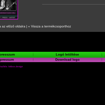
a az előző oldalra
|
« Vissza a termékcsoporthoz
presszum
Logó letöltése
mpressum
Download logo
szítés: bitbox.design