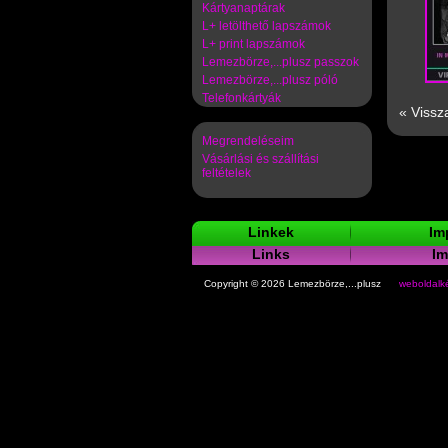
Kártyanaptárak
L+ letölthető lapszámok
L+ print lapszámok
Lemezbörze,...plusz passzok
Lemezbörze,...plusz póló
Telefonkártyák
« Vissz
Megrendeléseim
Vásárlási és szállítási
feltételek
Linkek
Im
Links
I
Copyright © 2026 Lemezbörze,...plusz
weboldalké