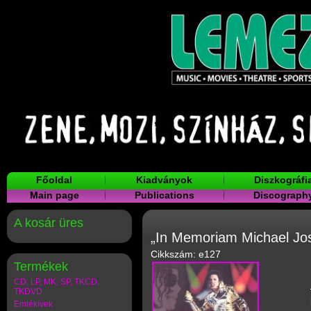
Főoldal
Kiadványok
Diszkográfi
Main page
Publications
Discograph
A kosár üres
„In Memoriam Michael Jos
Cikkszám: e127
Termékek
CD, LP, MK, SP, TKCD,
TKDVD
Emlékívek