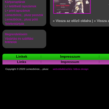
Kártyanaptárak
L+ letölthető lapszámok
L+ print lapszámok
Lemezbörze,...plusz passzok
Lemezbörze,...plusz póló
« Vissza az előző oldalra
|
« Vissza 
Telefonkártyák
Megrendeléseim
Vásárlási és szállítási
feltételek
Linkek
Impresszum
Links
Impressum
Copyright © 2026 Lemezbörze,...plusz
weboldalkészítés: bitbox.design