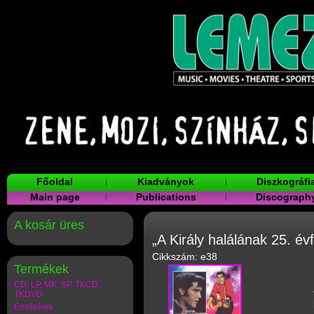
Főoldal
Kiadványok
Diszkográfi
Main page
Publications
Discograph
A kosár üres
„A Király halálának 25. év
Cikkszám: e38
Termékek
CD, LP, MK, SP, TKCD,
TKDVD
Emlékívek