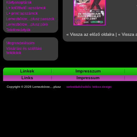
Kártyanaptárak
L+ letölthető lapszámok
L+ print lapszámok
Lemezbörze,...plusz passzok
Lemezbörze,...plusz póló
Telefonkártyák
« Vissza az előző oldalra
|
« Vissza 
Megrendeléseim
Vásárlási és szállítási
feltételek
Linkek
Impresszum
Links
Impressum
Copyright © 2026 Lemezbörze,...plusz
weboldalkészítés: bitbox.design