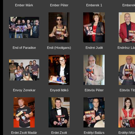
Ember Márk
Ember Péter
Emberek 1
Embere
End of Paradise
Endi (Hooligans)
Endrei Judit
Endrész Lá
Envoy Zenekar
Enyedi Ildikó
Eötvös Péter
Eötvös Ti
Erdei Zsolt Madár
Erdei Zsolt
Erdélyi Balázs
Erdélyi Mó