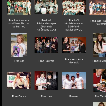
Fradi focicsapat a
Fradi női
Fradi női
Fradi Olé Fr
studióban_Na, na,
kézilabdacsapat
kézilabdacsapat
felvétele
na, hej, hej...
Zöld-fehér
Zöld-fehér
karácsony CD 2
karácsony CD
Francesco és a
Frajt Edit
Fran Palermo
Frankó Mel
Haverok
Free-Dance
Freezbee
Freezer
Frei Tam