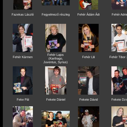
Fazekas László
Fegyelmező részleg
Fehér Ádám Ádi
Fehér Adri
Fehér Lajos
Fehér Kármen
Fehér Lili
Fehér Tibor
(Karthago,
Juventus, Syrius)
Feke Pál
Fekete Dániel
Fekete Dávid
Fekete Dzs