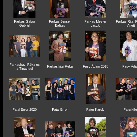
Farkas Gábor
Farkas Jenser
Farkas Mester
Farkas Rita, 
Gábriel
Balázs
László
Anett
Farkasházi Réka és
Farkasházi Réka
Fásy Ádám 2018
Fásy Ád
a Tintanyúl
Fatal Error 2020
Fatal Error
Fatér Károly
Faterkille