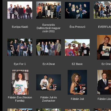
Euroviziós
Európa Kiadó
Éva Presszó
EVERFLA
Dalfesztivál magyar
zsűri 2011
Eye For 1
Ez A Divat
EZ Basic
Ez One
Fábián Éva (Neoton
Fábián Juli és
Fábián Juli
Fábián Lás
Familia)
Zoohacker