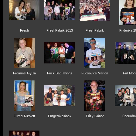
Fresh
FreshFabrik 2013
FreshFabrik
Friderika 2
Frömmel Gyula
Fuck Bad Things
Fucsovics Márton
Full Moo
Füredi Nikolett
Fürgerókalábak
Fűzy Gábor
Éberkóm