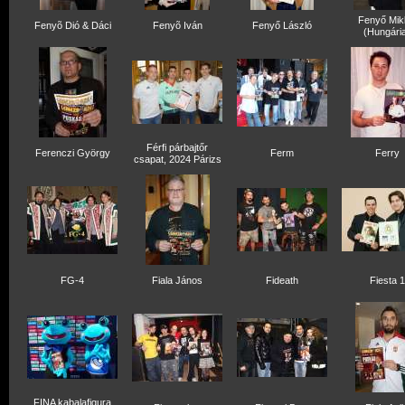
Fenyő Mik
Fenyõ Dió & Dáci
Fenyõ Iván
Fenyő László
(Hungári
Férfi párbajtőr
Ferenczi György
Ferm
Ferry
csapat, 2024 Párizs
FG-4
Fiala János
Fideath
Fiesta 1
FINA kabalafigura