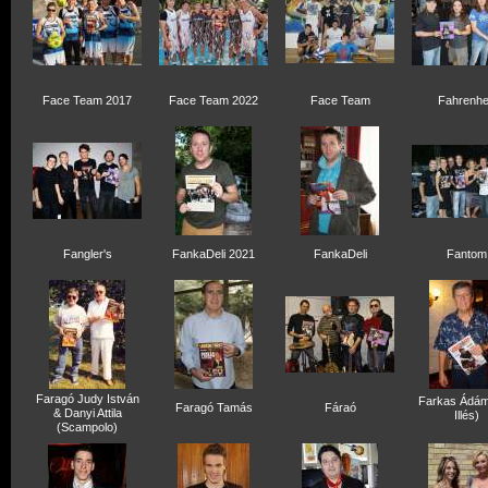
Face Team 2017
Face Team 2022
Face Team
Fahrenhe
Fangler's
FankaDeli 2021
FankaDeli
Fantom
Faragó Judy István
Farkas Ádám
Faragó Tamás
Fáraó
& Danyi Attila
Illés)
(Scampolo)