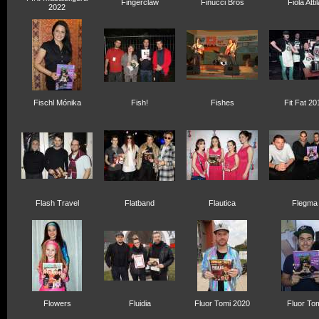
Fingerclaw
Finucci Bros
Fiola Attil
2022
Fischl Mónika
Fish!
Fishes
Fit Fat 20
Flash Travel
Flatband
Flautica
Flegma
Flowers
Fluidia
Fluor Tomi 2020
Fluor To