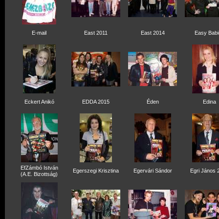
E-mail
East 2011
East 2014
Easy Babi
Eckert Anikó
EDDA 2015
Éden
Edina
EfZámbó István
Egerszegi Krisztina
Egervári Sándor
Egri János 
(A.E. Bizottság)