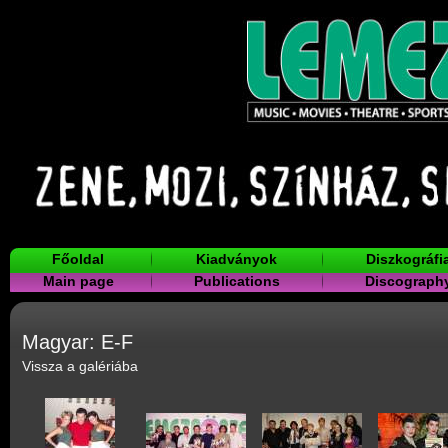
Főoldal
Kiadványok
Diszkográfi
Main page
Publications
Discograph
Magyar: E-F
Vissza a galériába