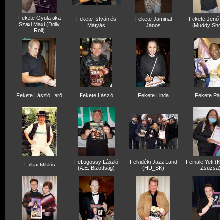
Fekete Gyula aka
Fekete István és
Fekete Jammal
Fekete Jenő
Szaxi Maxi (Dolly
Mátyás
János
(Muddy Sh
Roll)
Fekete László _erő
Fekete László
Fekete Linda
Fekete Pá
FeLugossy László
Felvidéki Jazz Land
Female Yeti (
Felkai Miklós
(A.E. Bizottság)
(HU_SK)
Zsuzsa