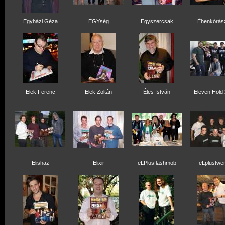
Egyházi Géza
EGYség
Egyszercsak
Éhenkórás
Elek Ferenc
Elek Zoltán
Éles István
Eleven Hold
Elishaz
Elixir
eLPlusflashmob
eLplustwe