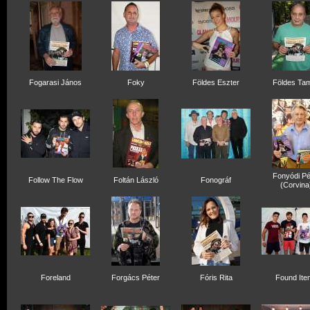
Fogarasi János
Foky
Földes Eszter
Földes Ta
Fonyódi Pé
Follow The Flow
Foltán László
Fonográf
(Corvina
Foreland
Forgács Péter
Fóris Rita
Found Ite