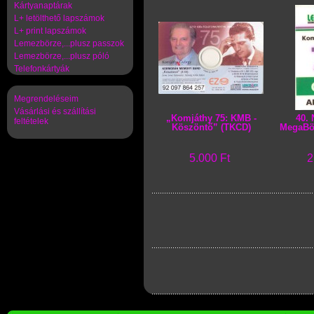
Kártyanaptárak
L+ letölthető lapszámok
L+ print lapszámok
Lemezbörze,...plusz passzok
Lemezbörze,...plusz póló
Telefonkártyák
Megrendeléseim
Vásárlási és szállítási
„Komjáthy 75: KMB -
40.
feltételek
Köszöntő” (TKCD)
MegaBör
5.000 Ft
2