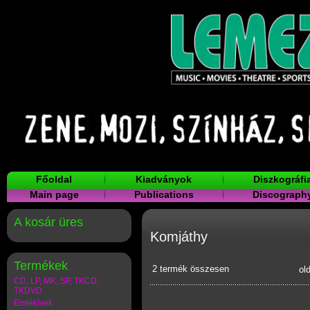
Főoldal
Kiadványok
Diszkográfi
Main page
Publications
Discograph
A kosár üres
Komjáthy
Termékek
2 termék összesen
ol
CD, LP, MK, SP, TKCD,
TKDVD
Emlékívek